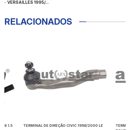
-
VERSAILLES 1995/...
RELACIONADOS
16 1.5
TERMINAL DE DIREÇÃO CIVIC 1998/2000 LE
TERMIN