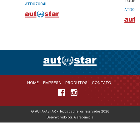
TOUR II
ATD07004L
ATD050
HOME
EMPRESA
PRODUTOS
CONTATO
© AUTAFASTAR - Todos os direitos reservados 2026
Desenvolvido por: Garagemidia